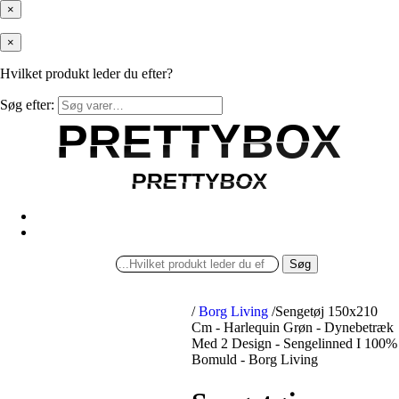
×
×
Hvilket produkt leder du efter?
Søg efter:
PRETTYBOX
PRETTYBOX
PRETTYBOX
PRETTYBOX
Søg
/
Borg Living
/
Sengetøj 150x210
Cm - Harlequin Grøn - Dynebetræk
Med 2 Design - Sengelinned I 100%
Bomuld - Borg Living