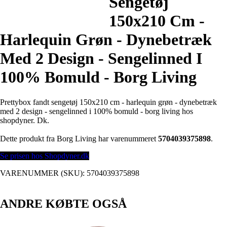
Sengetøj
150x210 Cm -
Harlequin Grøn - Dynebetræk
Med 2 Design - Sengelinned I
100% Bomuld - Borg Living
Prettybox fandt sengetøj 150x210 cm - harlequin grøn - dynebetræk
med 2 design - sengelinned i 100% bomuld - borg living hos
shopdyner. Dk.
Dette produkt fra Borg Living har varenummeret
5704039375898
.
Se prisen hos Shopdyner.dk
VARENUMMER (SKU):
5704039375898
ANDRE KØBTE OGSÅ