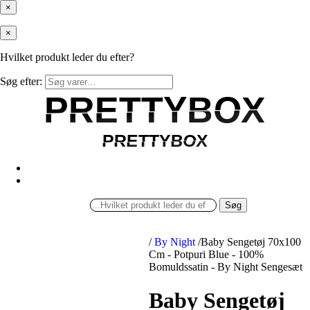
×
×
Hvilket produkt leder du efter?
Søg efter:
PRETTYBOX
PRETTYBOX
PRETTYBOX
PRETTYBOX
Søg
/
By Night
/
Baby Sengetøj 70x100
Cm - Potpuri Blue - 100%
Bomuldssatin - By Night Sengesæt
Baby Sengetøj