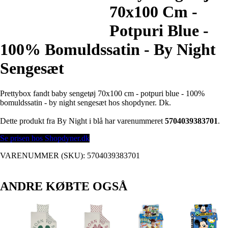
70x100 Cm -
Potpuri Blue -
100% Bomuldssatin - By Night
Sengesæt
Prettybox fandt baby sengetøj 70x100 cm - potpuri blue - 100%
bomuldssatin - by night sengesæt hos shopdyner. Dk.
Dette produkt fra By Night i blå har varenummeret
5704039383701
.
Se prisen hos Shopdyner.dk
VARENUMMER (SKU):
5704039383701
ANDRE KØBTE OGSÅ