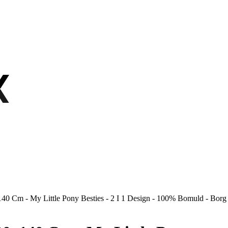
X
X
140 Cm - My Little Pony Besties - 2 I 1 Design - 100% Bomuld - Borg