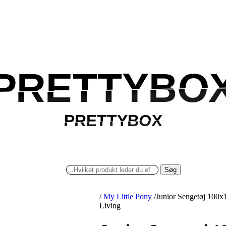
PRETTYBO
PRETTYBO
PRETTYBOX
PRETTYBOX
Søg
/
My Little Pony
/
Junior Sengetøj 100x
Living