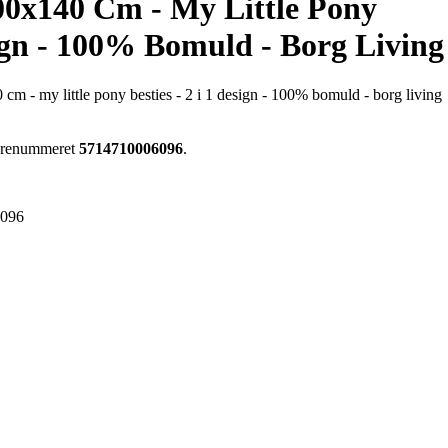
00x140 Cm - My Little Pony
sign - 100% Bomuld - Borg Living
 cm - my little pony besties - 2 i 1 design - 100% bomuld - borg living
varenummeret
5714710006096
.
6096