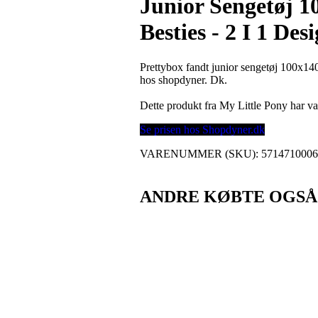
Junior Sengetøj 1
Besties - 2 I 1 De
Prettybox fandt junior sengetøj 100x140
hos shopdyner. Dk.
Dette produkt fra My Little Pony har 
Se prisen hos Shopdyner.dk
VARENUMMER (SKU):
571471000
ANDRE KØBTE OGSÅ