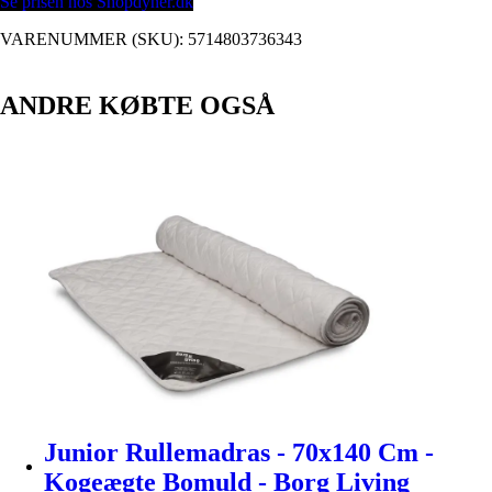
Se prisen hos Shopdyner.dk
VARENUMMER (SKU):
5714803736343
ANDRE KØBTE OGSÅ
Junior Rullemadras - 70x140 Cm -
Kogeægte Bomuld - Borg Living