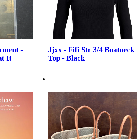
rment -
Jjxx - Fifi Str 3/4 Boatneck
t It
Top - Black