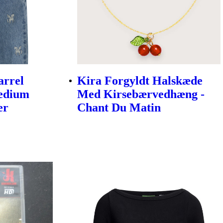
arrel
Kira Forgyldt Halskæde
Medium
Med Kirsebærvedhæng -
er
Chant Du Matin