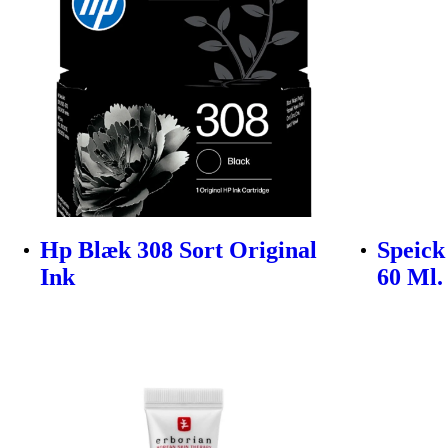
Hp Blæk 308 Sort Original
Speick
Ink
60 Ml.