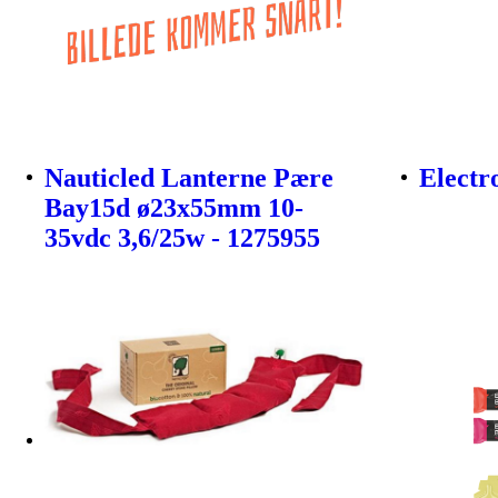
Nauticled Lanterne Pære
Electr
Bay15d ø23x55mm 10-
35vdc 3,6/25w - 1275955