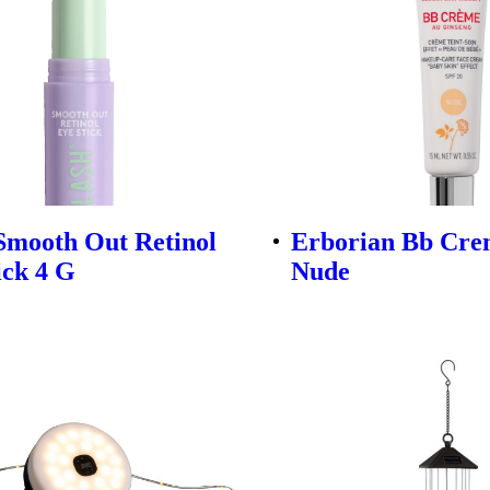
Smooth Out Retinol
Erborian Bb Cre
ick 4 G
Nude