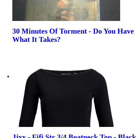
30 Minutes Of Torment - Do You Have
What It Takes?
Jjxx - Fifi Str 3/4 Boatneck Top - Black