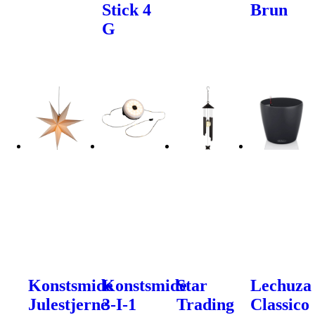
Stick 4
Brun
G
Konstsmide
Konstsmide
Star
Lechuza
Julestjerne
3-I-1
Trading
Classico