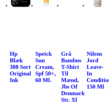
Hp
Speick
Grå
Nilens
Blæk
Sun
Bambus
Jord
308 Sort
Cream,
T-Shirt
Leave-
Original
Spf 50+,
Til
In
Ink
60 Ml.
Mænd,
Conditio
Jbs Of
150 Ml
Denmark
Str. Xl