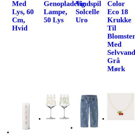
Med
Genopladelig
Vindspil
Color
Lys, 60
Lampe,
Solcelle
Eco 18
Cm,
50 Lys
Uro
Krukke
Hvid
Til
Blomste
Med
Selvvand
Grå
Mørk