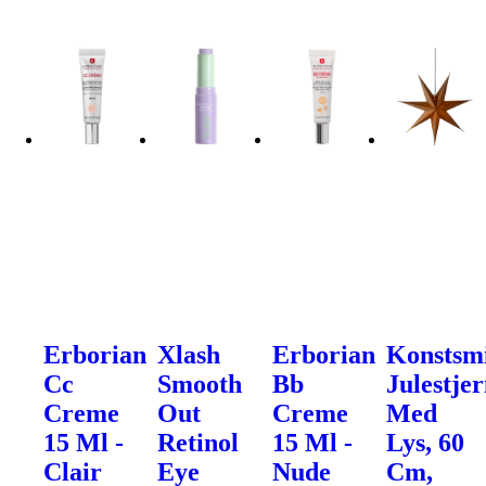
Erborian
Xlash
Erborian
Konstsm
Cc
Smooth
Bb
Julestje
Creme
Out
Creme
Med
15 Ml -
Retinol
15 Ml -
Lys, 60
Clair
Eye
Nude
Cm,