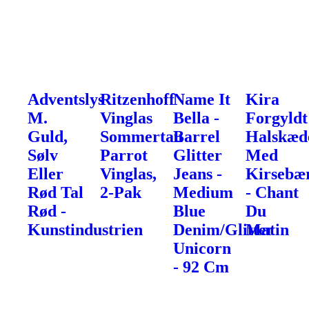
Adventslys
Ritzenhoff
Name It
Kira
M.
Vinglas
Bella -
Forgyldt
Guld,
Sommertau
Barrel
Halskæd
Sølv
Parrot
Glitter
Med
Eller
Vinglas,
Jeans -
Kirsebæ
Rød Tal
2-Pak
Medium
- Chant
Rød -
Blue
Du
Kunstindustrien
Denim/Glitter
Matin
Unicorn
- 92 Cm