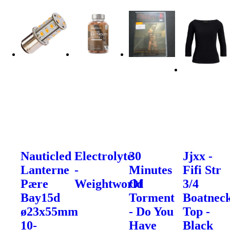
Nauticled
Electrolyte
30
Jjxx -
Lanterne
-
Minutes
Fifi Str
Pære
Weightworld
Of
3/4
Bay15d
Torment
Boatnec
ø23x55mm
- Do You
Top -
10-
Have
Black