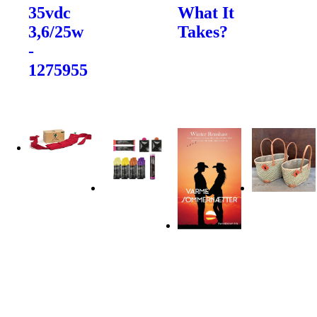
35vdc
What It
3,6/25w
Takes?
-
1275955