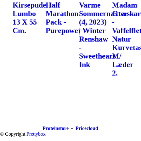
Kirsepude
Half
Varme
Madam
Lumbo
Marathon
Sommernætter
Græska
13 X 55
Pack -
(4, 2023)
-
Cm.
Purepower
| Winter
Vaffelfle
Renshaw
Natur
-
Kurveta
Sweetheart
M/
Ink
Læder
2.
Proteinstore
•
Pricecloud
© Copyright
Prettybox